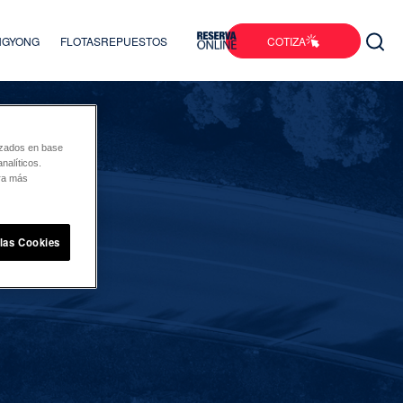
COTIZA
ANGYONG
FLOTAS
REPUESTOS
lizados en base
nalíticos.
ara más
 las Cookies