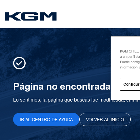
SsangYong
KGM CHILE Sp
a un perfil e
Puede config
información, 
Página no encontrada
Configur
Lo sentimos, la página que buscas fue modificada, elimin
IR AL CENTRO DE AYUDA
VOLVER AL INICIO