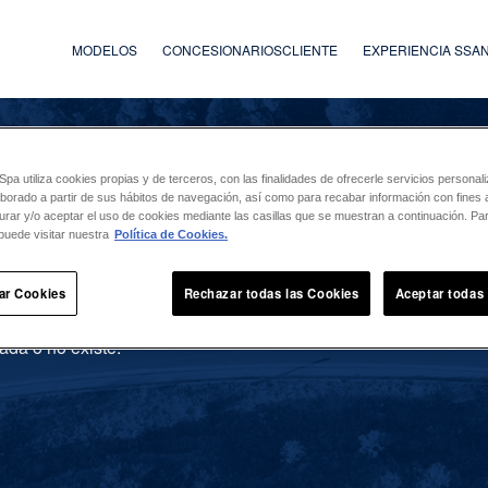
MODELOS
CONCESIONARIOS
CLIENTE
EXPERIENCIA SS
a utiliza cookies propias y de terceros, con las finalidades de ofrecerle servicios persona
laborado a partir de sus hábitos de navegación, así como para recabar información con fines a
urar y/o aceptar el uso de cookies mediante las casillas que se muestran a continuación. P
puede visitar nuestra
Política de Cookies.
ar Cookies
Rechazar todas las Cookies
Aceptar todas
ada o no existe.