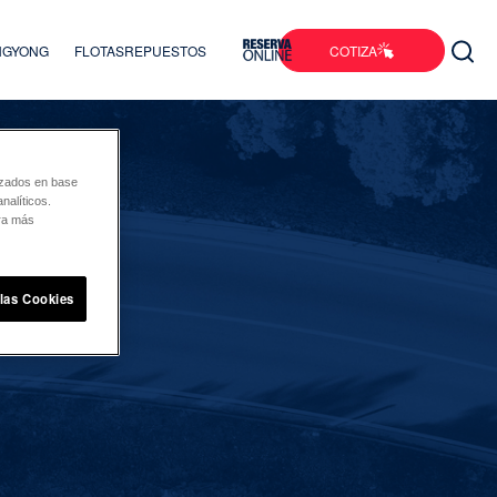
COTIZA
ANGYONG
FLOTAS
REPUESTOS
lizados en base
nalíticos.
ara más
 las Cookies