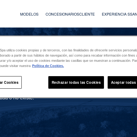
MODELOS
CONCESIONARIOS
CLIENTE
EXPERIENCIA SS
a utiliza cookies propias y de terceros, con las finalidades de ofrecerle servicios persona
laborado a partir de sus hábitos de navegación, así como para recabar información con fines a
urar y/o aceptar el uso de cookies mediante las casillas que se muestran a continuación. P
puede visitar nuestra
Política de Cookies.
ar Cookies
Rechazar todas las Cookies
Aceptar todas
ada o no existe.