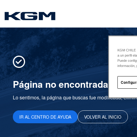
SsangYong
KGM CHILE Sp
a un perfil e
Puede config
información, 
Página no encontrada
Configur
Lo sentimos, la página que buscas fue modificada, elimin
IR AL CENTRO DE AYUDA
VOLVER AL INICIO