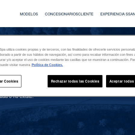
MODELOS
CONCESIONARIOS
CLIENTE
EXPERIENCIA SS
a utiliza cookies propias y de terceros, con las finalidades de ofrecerle servicios persona
laborado a partir de sus hábitos de navegación, así como para recabar información con fines a
urar y/o aceptar el uso de cookies mediante las casillas que se muestran a continuación. P
puede visitar nuestra
Política de Cookies.
ar Cookies
Rechazar todas las Cookies
Aceptar todas
ada o no existe.