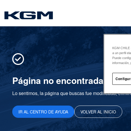
SsangYong
KGM CHILE Sp
a un perfil e
Puede config
información, 
Página no encontrada
Configur
Lo sentimos, la página que buscas fue modificada, elimin
IR AL CENTRO DE AYUDA
VOLVER AL INICIO