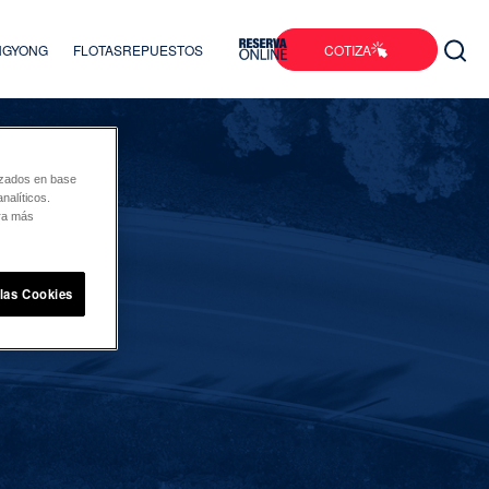
COTIZA
ANGYONG
FLOTAS
REPUESTOS
lizados en base
nalíticos.
ara más
 las Cookies