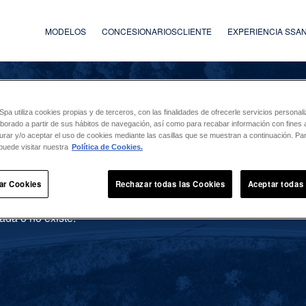
MODELOS
CONCESIONARIOS
CLIENTE
EXPERIENCIA SS
a utiliza cookies propias y de terceros, con las finalidades de ofrecerle servicios persona
laborado a partir de sus hábitos de navegación, así como para recabar información con fines a
urar y/o aceptar el uso de cookies mediante las casillas que se muestran a continuación. P
puede visitar nuestra
Política de Cookies.
ar Cookies
Rechazar todas las Cookies
Aceptar todas
ada o no existe.