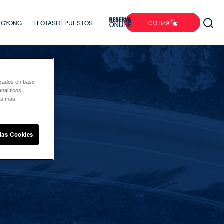
COTIZA
ANGYONG
FLOTAS
REPUESTOS
lizados en base
nalíticos.
ara más
 las Cookies