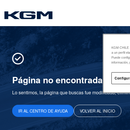
SsangYong
KGM CHILE Sp
a un perfil e
Puede config
información, 
Página no encontrada
Configur
Lo sentimos, la página que buscas fue modificada, elimin
IR AL CENTRO DE AYUDA
VOLVER AL INICIO