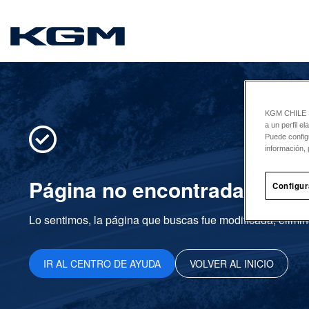
SsangYong
KGM CHILE Sp
a un perfil e
Puede config
información, 
Página no encontrada
Configur
Lo sentimos, la página que buscas fue modificada, elimin
IR AL CENTRO DE AYUDA
VOLVER AL INICIO