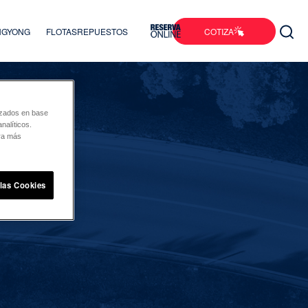
COTIZA
ANGYONG
FLOTAS
REPUESTOS
lizados en base
nalíticos.
ara más
 las Cookies