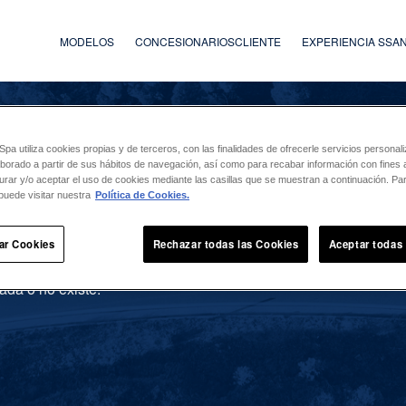
MODELOS
CONCESIONARIOS
CLIENTE
EXPERIENCIA SS
a utiliza cookies propias y de terceros, con las finalidades de ofrecerle servicios persona
laborado a partir de sus hábitos de navegación, así como para recabar información con fines a
urar y/o aceptar el uso de cookies mediante las casillas que se muestran a continuación. P
puede visitar nuestra
Política de Cookies.
ar Cookies
Rechazar todas las Cookies
Aceptar todas
ada o no existe.