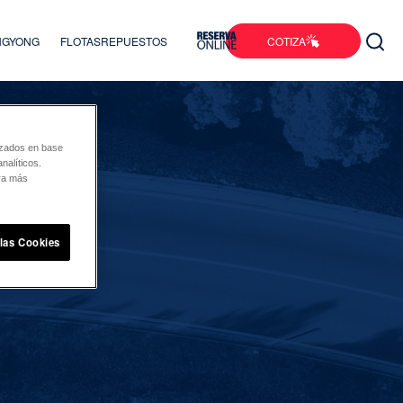
COTIZA
ANGYONG
FLOTAS
REPUESTOS
lizados en base
nalíticos.
ara más
 las Cookies