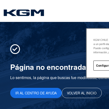
SsangYong
KGM CHILE Sp
a un perfil e
Puede config
información, 
Página no encontrada
Configur
Lo sentimos, la página que buscas fue modificada, elimin
IR AL CENTRO DE AYUDA
VOLVER AL INICIO