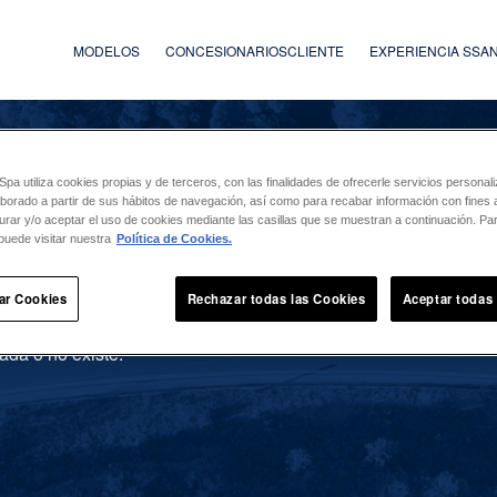
MODELOS
CONCESIONARIOS
CLIENTE
EXPERIENCIA SS
a utiliza cookies propias y de terceros, con las finalidades de ofrecerle servicios persona
laborado a partir de sus hábitos de navegación, así como para recabar información con fines a
urar y/o aceptar el uso de cookies mediante las casillas que se muestran a continuación. P
puede visitar nuestra
Política de Cookies.
ar Cookies
Rechazar todas las Cookies
Aceptar todas
ada o no existe.