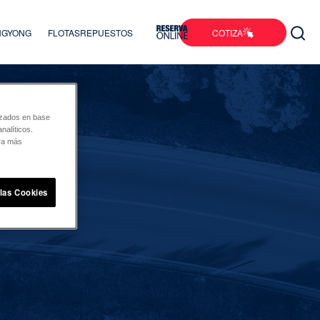
COTIZA
ANGYONG
FLOTAS
REPUESTOS
lizados en base
nalíticos.
ara más
 las Cookies