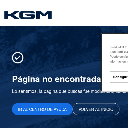
SsangYong
KGM CHILE Sp
a un perfil e
Puede config
información, 
Página no encontrada
Configur
Lo sentimos, la página que buscas fue modificada, elimin
IR AL CENTRO DE AYUDA
VOLVER AL INICIO