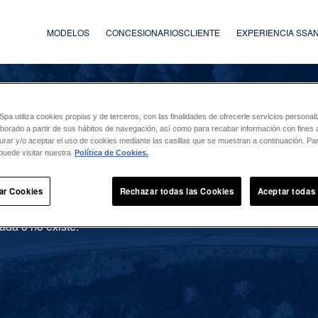
MODELOS
CONCESIONARIOS
CLIENTE
EXPERIENCIA SS
a utiliza cookies propias y de terceros, con las finalidades de ofrecerle servicios persona
laborado a partir de sus hábitos de navegación, así como para recabar información con fines a
urar y/o aceptar el uso de cookies mediante las casillas que se muestran a continuación. P
puede visitar nuestra
Política de Cookies.
ar Cookies
Rechazar todas las Cookies
Aceptar todas
ada o no existe.