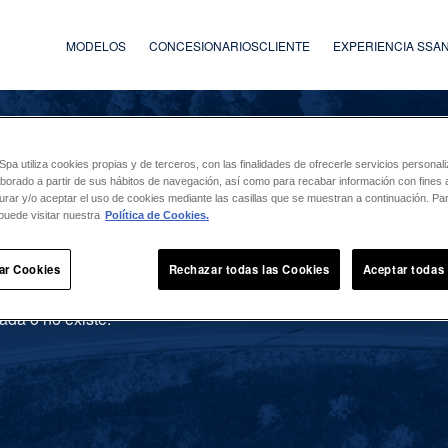
MODELOS
CONCESIONARIOS
CLIENTE
EXPERIENCIA SS
a utiliza cookies propias y de terceros, con las finalidades de ofrecerle servicios persona
laborado a partir de sus hábitos de navegación, así como para recabar información con fines a
urar y/o aceptar el uso de cookies mediante las casillas que se muestran a continuación. P
puede visitar nuestra
Política de Cookies.
ar Cookies
Rechazar todas las Cookies
Aceptar todas
ada o no existe.