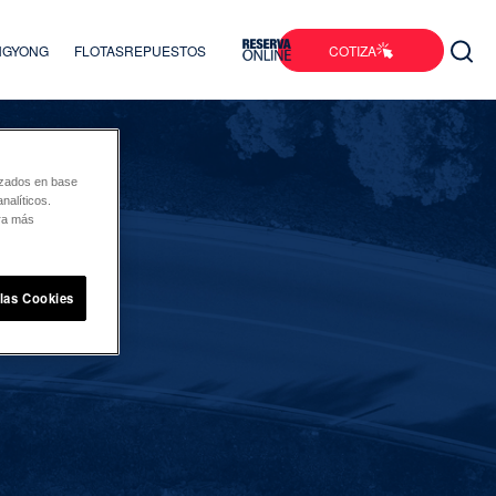
COTIZA
ANGYONG
FLOTAS
REPUESTOS
lizados en base
nalíticos.
ara más
 las Cookies