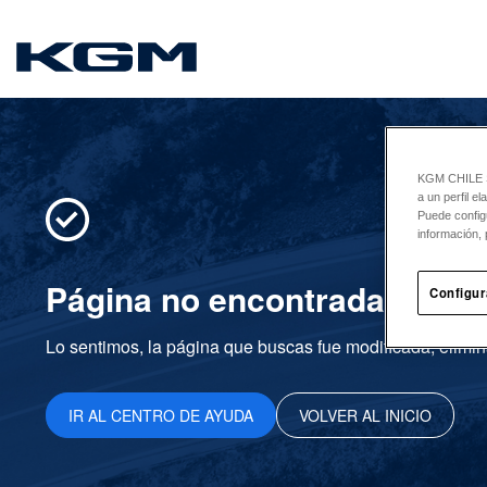
SsangYong
KGM CHILE Sp
a un perfil e
Puede config
información, 
Página no encontrada
Configur
Lo sentimos, la página que buscas fue modificada, elimin
IR AL CENTRO DE AYUDA
VOLVER AL INICIO