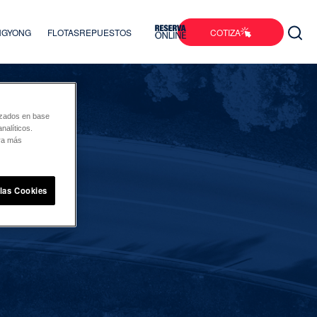
COTIZA
ANGYONG
FLOTAS
REPUESTOS
lizados en base
nalíticos.
ara más
 las Cookies