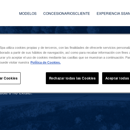
MODELOS
CONCESIONARIOS
CLIENTE
EXPERIENCIA SS
a utiliza cookies propias y de terceros, con las finalidades de ofrecerle servicios persona
laborado a partir de sus hábitos de navegación, así como para recabar información con fines a
urar y/o aceptar el uso de cookies mediante las casillas que se muestran a continuación. P
puede visitar nuestra
Política de Cookies.
ar Cookies
Rechazar todas las Cookies
Aceptar todas
ada o no existe.