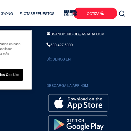
COTIZA
ANGYONG
FLOTAS
REPUESTOS
INFORMACION DE CONTACTO
SSANGYONG.CL@ASTARA.COM
600 427 5000
lizados en base
nalíticos.
ara más
SÍGUENOS EN
UENTES
 las Cookies
DESCARGA LA APP KGM