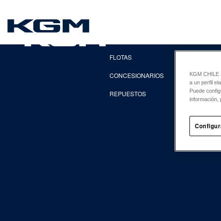
SsangYong
EXPLORA
FLOTAS
CONCESIONARIOS
KGM CHILE Sp
a un perfil e
Puede config
REPUESTOS
información, 
Configur