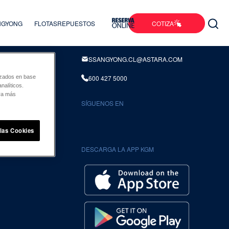
COTIZA
ANGYONG
FLOTAS
REPUESTOS
INFORMACION DE CONTACTO
SSANGYONG.CL@ASTARA.COM
600 427 5000
lizados en base
nalíticos.
ara más
SÍGUENOS EN
UENTES
 las Cookies
DESCARGA LA APP KGM