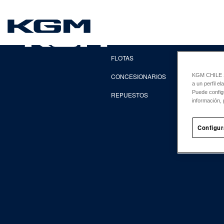
SsangYong
EXPLORA
FLOTAS
CONCESIONARIOS
KGM CHILE Sp
a un perfil e
Puede config
REPUESTOS
información, 
Configur