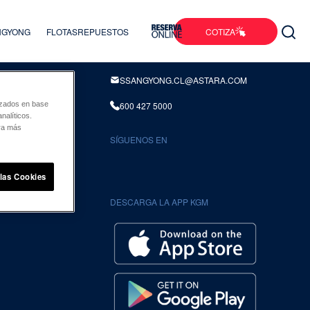
COTIZA
ANGYONG
FLOTAS
REPUESTOS
INFORMACION DE CONTACTO
SSANGYONG.CL@ASTARA.COM
600 427 5000
lizados en base
nalíticos.
ara más
SÍGUENOS EN
UENTES
 las Cookies
DESCARGA LA APP KGM