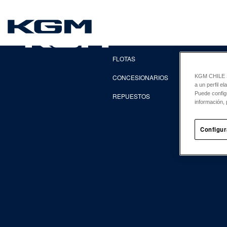
SsangYong
EXPLORA
FLOTAS
CONCESIONARIOS
KGM CHILE Sp
a un perfil e
Puede config
REPUESTOS
información, 
Configur