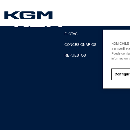
SsangYong
EXPLORA
FLOTAS
CONCESIONARIOS
KGM CHILE Sp
a un perfil e
Puede config
REPUESTOS
información, 
Configur