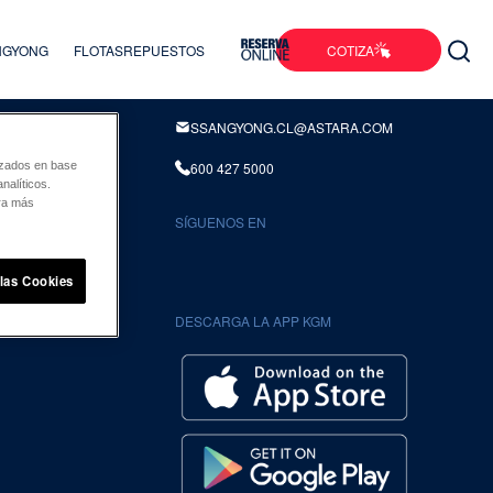
COTIZA
ANGYONG
FLOTAS
REPUESTOS
INFORMACION DE CONTACTO
SSANGYONG.CL@ASTARA.COM
600 427 5000
lizados en base
nalíticos.
ara más
SÍGUENOS EN
UENTES
 las Cookies
DESCARGA LA APP KGM