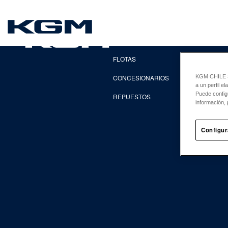
SsangYong
EXPLORA
FLOTAS
CONCESIONARIOS
KGM CHILE Sp
a un perfil e
Puede config
REPUESTOS
información, 
Configur