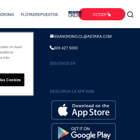
COTIZA
ANGYONG
FLOTAS
REPUESTOS
INFORMACION DE CONTACTO
SSANGYONG.CL@ASTARA.COM
600 427 5000
lizados en base
nalíticos.
ara más
SÍGUENOS EN
UENTES
 las Cookies
DESCARGA LA APP KGM