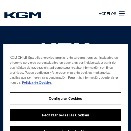
SsangYong
MODELOS
KGM CHILE Spa utiliza cookies propias y de terceros, con las finalidades de
ofrecerle servicios personalizados en base a un perfil elaborado a partir de
EXPLORA
sus hábitos de navegación, así como para recabar información con fines
FLOTAS
analíticos. Puede configurar y/o aceptar el uso de cookies mediante las
casillas que se muestran a continuación. Para más información, puede visitar
CONCESIONARIOS
nuestra
Política de Cookies.
REPUESTOS
Configurar Cookies
CLIENTES
ACCESORIOS
Rechazar todas las Cookies
AGENDAR MANTENCIÓN
CAMPAÑAS DE PREVENCIÓN