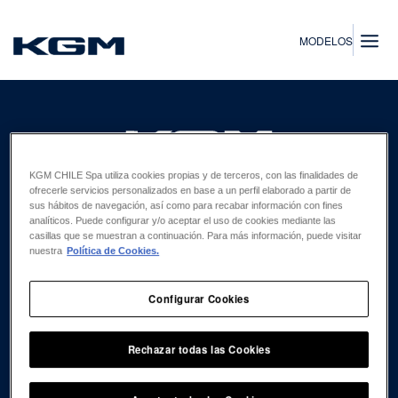
SsangYong
MODELOS
KGM CHILE Spa utiliza cookies propias y de terceros, con las finalidades de
ofrecerle servicios personalizados en base a un perfil elaborado a partir de
EXPLORA
sus hábitos de navegación, así como para recabar información con fines
FLOTAS
analíticos. Puede configurar y/o aceptar el uso de cookies mediante las
casillas que se muestran a continuación. Para más información, puede visitar
CONCESIONARIOS
nuestra
Política de Cookies.
REPUESTOS
Configurar Cookies
CLIENTES
ACCESORIOS
Rechazar todas las Cookies
AGENDAR MANTENCIÓN
CAMPAÑAS DE PREVENCIÓN