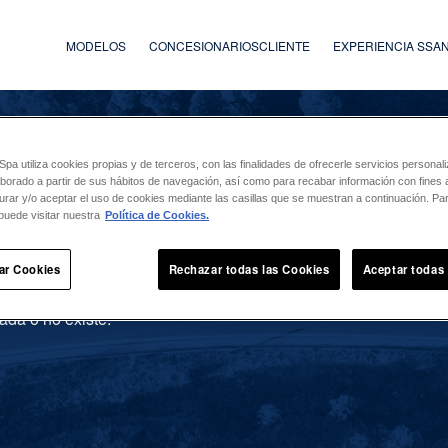
MODELOS
CONCESIONARIOS
CLIENTE
EXPERIENCIA SS
a utiliza cookies propias y de terceros, con las finalidades de ofrecerle servicios persona
laborado a partir de sus hábitos de navegación, así como para recabar información con fines a
urar y/o aceptar el uso de cookies mediante las casillas que se muestran a continuación. P
puede visitar nuestra
Política de Cookies.
ar Cookies
Rechazar todas las Cookies
Aceptar todas
ada o no existe.