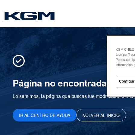
SsangYong
KGM CHILE Sp
a un perfil e
Puede config
información, 
Página no encontrada
Configur
Lo sentimos, la página que buscas fue modificada, elimin
IR AL CENTRO DE AYUDA
VOLVER AL INICIO