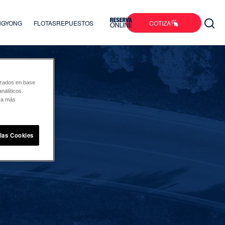
COTIZA
ANGYONG
FLOTAS
REPUESTOS
lizados en base
nalíticos.
ara más
 las Cookies