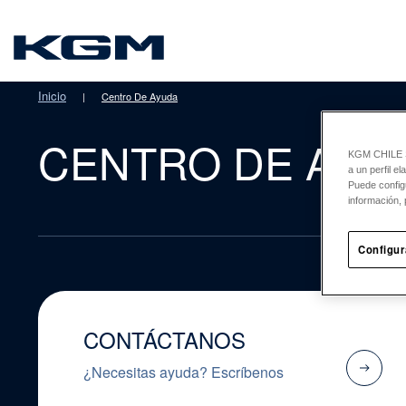
SsangYong
Inicio
|
Centro De Ayuda
CENTRO DE AYU
KGM CHILE Sp
a un perfil e
Puede config
información, 
Configur
CONTÁCTANOS
¿Necesitas ayuda? Escríbenos