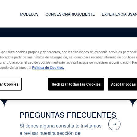
MODELOS
CONCESIONARIOS
CLIENTE
EXPERIENCIA SS
DA: ¿EN QUÉ POD
a utiliza cookies propias y de terceros, con las finalidades de ofrecerle servicios persona
laborado a partir de sus hábitos de navegación, así como para recabar información con fines a
urar y/o aceptar el uso de cookies mediante las casillas que se muestran a continuación. P
puede visitar nuestra
Política de Cookies.
ar Cookies
Rechazar todas las Cookies
Aceptar todas
PREGUNTAS FRECUENTES
Si tienes alguna consulta te invitamos
a revisar nuestra sección de