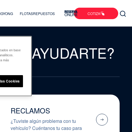
COTIZA
ANGYONG
FLOTAS
REPUESTOS
EMOS AYUDARTE?
lizados en base
nalíticos.
ara más
 las Cookies
RECLAMOS
¿Tuviste algún problema con tu
vehículo? Cuéntanos tu caso para