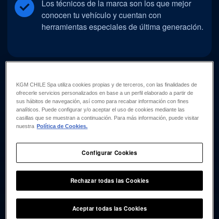
Los técnicos de la marca son los que mejor
conocen tu vehículo y cuentan con
herramientas especiales de última generación.
KGM CHILE Spa utiliza cookies propias y de terceros, con las finalidades de
ofrecerle servicios personalizados en base a un perfil elaborado a partir de
sus hábitos de navegación, así como para recabar información con fines
analíticos. Puede configurar y/o aceptar el uso de cookies mediante las
casillas que se muestran a continuación. Para más información, puede visitar
nuestra
Política de Cookies.
Configurar Cookies
Rechazar todas las Cookies
Aceptar todas las Cookies