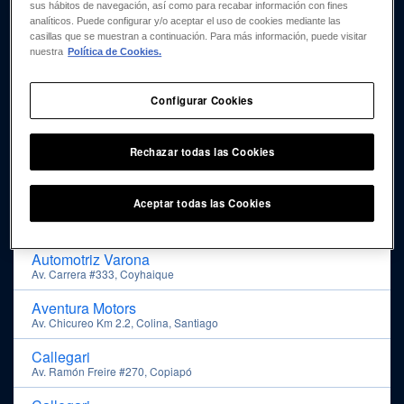
sus hábitos de navegación, así como para recabar información con fines
Astara Retail
analíticos. Puede configurar y/o aceptar el uso de cookies mediante las
Av. Pdte Jorge Alessandri #20150, San Bernardo, Santiago
casillas que se muestran a continuación. Para más información, puede visitar
nuestra
Política de Cookies.
Astara Retail
Av. San Juan #216, Machalí
Configurar Cookies
Astara Retail
Av. La Florida 8988, La Florida, Santiago
Rechazar todas las Cookies
Autokas
Av. José Alcalde Délano 10501, Lo Barnechea
Aceptar todas las Cookies
Automotriz Cumsille
Av. Bernardo O'Higgins #776, San Fernando
Automotriz Varona
Av. Carrera #333, Coyhaique
Aventura Motors
Av. Chicureo Km 2.2, Colina, Santiago
Callegari
Av. Ramón Freire #270, Copiapó