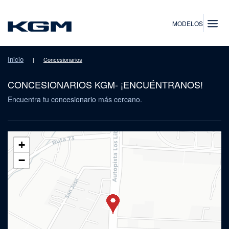
SsangYong
MODELOS
Inicio
|
Concesionarios
CONCESIONARIOS KGM- ¡ENCUÉNTRANOS!
Encuentra tu concesionario más cercano.
+
−