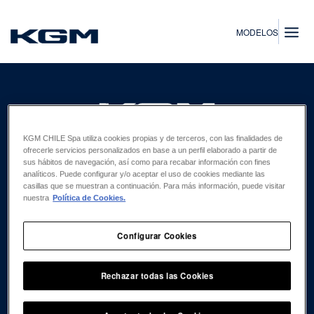
SsangYong
MODELOS
KGM CHILE Spa utiliza cookies propias y de terceros, con las finalidades de
ofrecerle servicios personalizados en base a un perfil elaborado a partir de
EXPLORA
sus hábitos de navegación, así como para recabar información con fines
FLOTAS
analíticos. Puede configurar y/o aceptar el uso de cookies mediante las
casillas que se muestran a continuación. Para más información, puede visitar
CONCESIONARIOS
nuestra
Política de Cookies.
REPUESTOS
Configurar Cookies
CLIENTES
ACCESORIOS
Rechazar todas las Cookies
AGENDAR MANTENCIÓN
CAMPAÑAS DE PREVENCIÓN