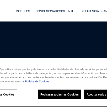
MODELOS
CONCESIONARIOS
CLIENTE
EXPERIENCIA SS
a utiliza cookies propias y de terceros, con las finalidades de ofrecerle servicios persona
laborado a partir de sus hábitos de navegación, así como para recabar información con fines a
urar y/o aceptar el uso de cookies mediante las casillas que se muestran a continuación. P
puede visitar nuestra
Política de Cookies.
ar Cookies
Rechazar todas las Cookies
Aceptar todas