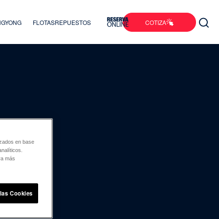
COTIZA
ANGYONG
FLOTAS
REPUESTOS
lizados en base
nalíticos.
ara más
 las Cookies