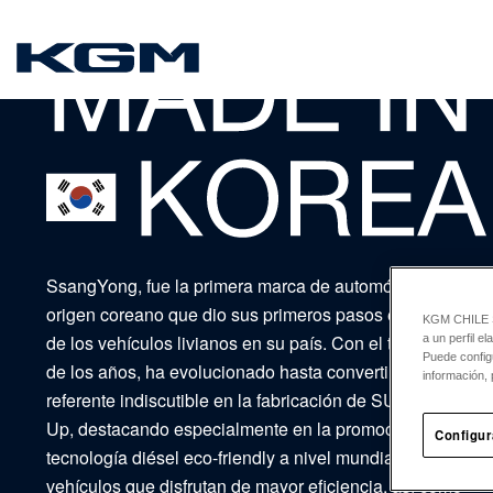
SsangYong
SsangYong, fue la primera marca de automóviles de
origen coreano que dio sus primeros pasos en la senda
KGM CHILE Sp
de los vehículos livianos en su país. Con el transcurso
a un perfil e
Puede config
de los años, ha evolucionado hasta convertirse en el
información, 
referente indiscutible en la fabricación de SUV y Pick-
Up, destacando especialmente en la promoción de la
Configur
tecnología diésel eco-friendly a nivel mundial, logrando
vehículos que disfrutan de mayor eficiencia, así como