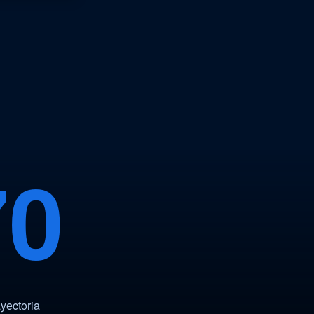
70
yectoria