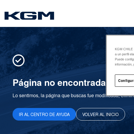
SsangYong
KGM CHILE Sp
a un perfil e
Puede config
información, 
Página no encontrada
Configur
Lo sentimos, la página que buscas fue modificada, elimin
IR AL CENTRO DE AYUDA
VOLVER AL INICIO