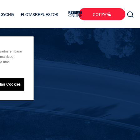
COTIZA
ANGYONG
FLOTAS
REPUESTOS
lizados en base
nalíticos.
ara más
 las Cookies