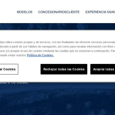
MODELOS
CONCESIONARIOS
CLIENTE
EXPERIENCIA SS
a utiliza cookies propias y de terceros, con las finalidades de ofrecerle servicios persona
laborado a partir de sus hábitos de navegación, así como para recabar información con fines a
urar y/o aceptar el uso de cookies mediante las casillas que se muestran a continuación. P
puede visitar nuestra
Política de Cookies.
ar Cookies
Rechazar todas las Cookies
Aceptar todas
ada o no existe.