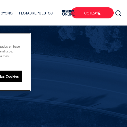
COTIZA
ANGYONG
FLOTAS
REPUESTOS
lizados en base
nalíticos.
ara más
 las Cookies