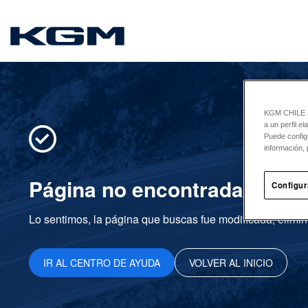
SsangYong
KGM CHILE Sp
a un perfil e
Puede config
información, 
Página no encontrada
Configur
Lo sentimos, la página que buscas fue modificada, elimin
IR AL CENTRO DE AYUDA
VOLVER AL INICIO