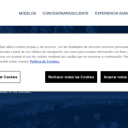
MODELOS
CONCESIONARIOS
CLIENTE
EXPERIENCIA SS
a utiliza cookies propias y de terceros, con las finalidades de ofrecerle servicios persona
laborado a partir de sus hábitos de navegación, así como para recabar información con fines a
urar y/o aceptar el uso de cookies mediante las casillas que se muestran a continuación. P
puede visitar nuestra
Política de Cookies.
ar Cookies
Rechazar todas las Cookies
Aceptar todas
ada o no existe.