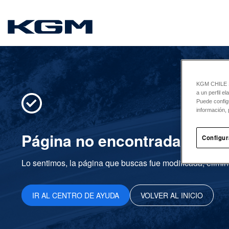
SsangYong
KGM CHILE Sp
a un perfil e
Puede config
información, 
Página no encontrada
Configur
Lo sentimos, la página que buscas fue modificada, elimin
IR AL CENTRO DE AYUDA
VOLVER AL INICIO