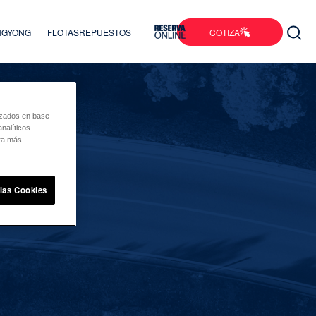
COTIZA
ANGYONG
FLOTAS
REPUESTOS
lizados en base
nalíticos.
ara más
 las Cookies