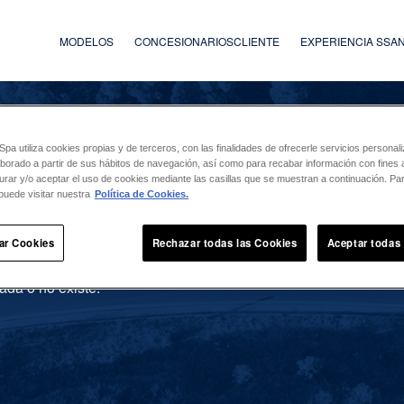
MODELOS
CONCESIONARIOS
CLIENTE
EXPERIENCIA SS
a utiliza cookies propias y de terceros, con las finalidades de ofrecerle servicios persona
laborado a partir de sus hábitos de navegación, así como para recabar información con fines a
urar y/o aceptar el uso de cookies mediante las casillas que se muestran a continuación. P
puede visitar nuestra
Política de Cookies.
ar Cookies
Rechazar todas las Cookies
Aceptar todas
ada o no existe.