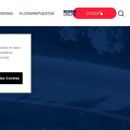
COTIZA
ANGYONG
FLOTAS
REPUESTOS
lizados en base
nalíticos.
ara más
 las Cookies