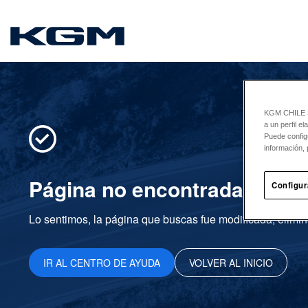
SsangYong
KGM CHILE Sp
a un perfil e
Puede config
información, 
Página no encontrada
Configur
Lo sentimos, la página que buscas fue modificada, elimin
IR AL CENTRO DE AYUDA
VOLVER AL INICIO