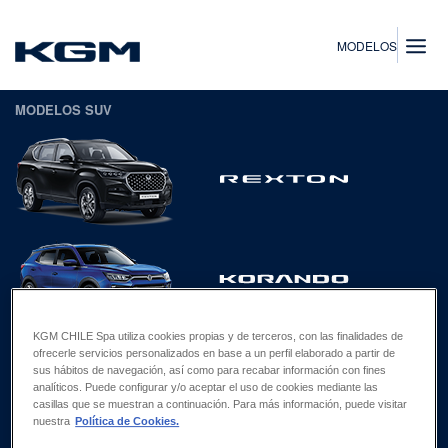
SsangYong
MODELOS
MODELOS SUV
KGM CHILE Spa utiliza cookies propias y de terceros, con las finalidades de
ofrecerle servicios personalizados en base a un perfil elaborado a partir de
sus hábitos de navegación, así como para recabar información con fines
analíticos. Puede configurar y/o aceptar el uso de cookies mediante las
casillas que se muestran a continuación. Para más información, puede visitar
nuestra
Política de Cookies.