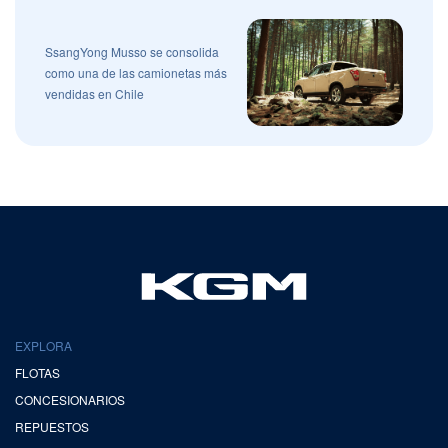
SsangYong Musso se consolida
como una de las camionetas más
vendidas en Chile
EXPLORA
FLOTAS
CONCESIONARIOS
REPUESTOS