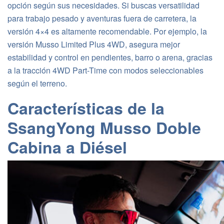
opción según sus necesidades. Si buscas versatilidad
para trabajo pesado y aventuras fuera de carretera, la
versión 4×4 es altamente recomendable​. Por ejemplo, la
versión Musso Limited Plus 4WD, asegura mejor
estabilidad y control en pendientes, barro o arena, gracias
a la tracción 4WD Part-Time con modos seleccionables
según el terreno.
Características de la
SsangYong Musso Doble
Cabina a Diésel