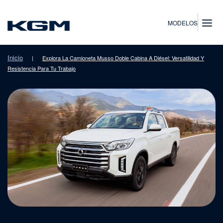
SsangYong
MODELOS
Inicio
|
Explora La Camioneta Musso Doble Cabina A Diésel: Versatilidad Y
Resistencia Para Tu Trabajo