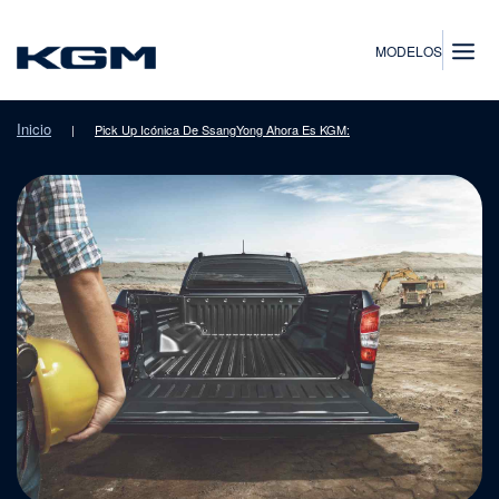
SsangYong
MODELOS
Inicio
|
Pick Up Icónica De SsangYong Ahora Es KGM: