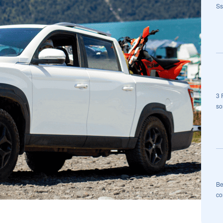
Ss
3 
so
Be
co