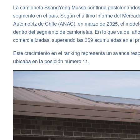
La camioneta SsangYong Musso continúa posicionándose
segmento en el país. Según el último informe del Mercad
Automotriz de Chile (ANAC), en marzo de 2025, el model
dentro del segmento de camionetas. En lo que va del 
comercializadas, superando las 359 acumuladas en el pri
Este crecimiento en el ranking representa un avance res
ubicaba en la posición número 11.