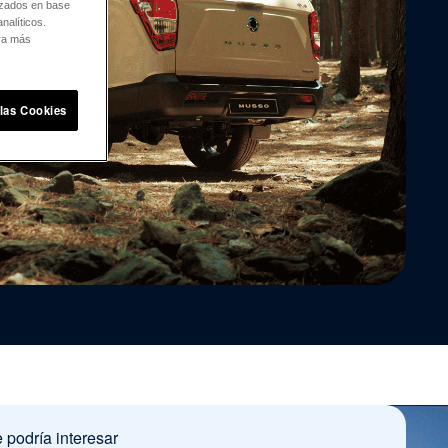
lizados en base
nalíticos.
ara más
 las Cookies
 podría interesar