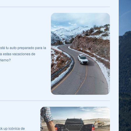
stá tu auto preparado para la
ta estas vacaciones de
vierno?
ck up icónica de