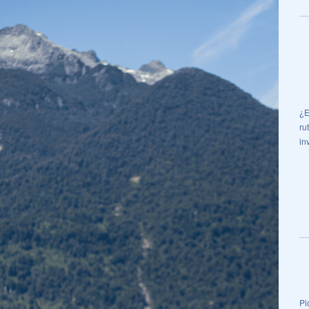
¿E
ru
in
Pi