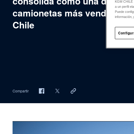
consolida como una de las
KGM CHILE Sp
a un perfil e
camionetas más vendidas e
Puede config
información, 
Chile
Configur
Compartir