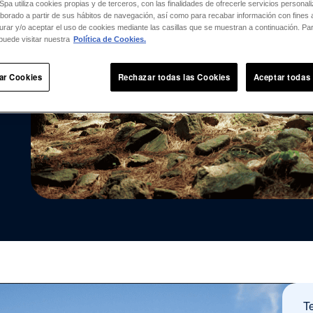
a utiliza cookies propias y de terceros, con las finalidades de ofrecerle servicios persona
laborado a partir de sus hábitos de navegación, así como para recabar información con fines a
n
urar y/o aceptar el uso de cookies mediante las casillas que se muestran a continuación. P
puede visitar nuestra
Política de Cookies.
ar Cookies
Rechazar todas las Cookies
Aceptar todas
Te