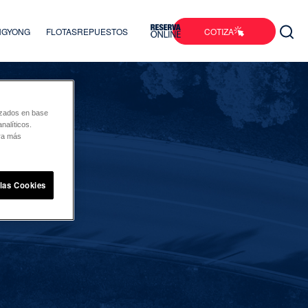
COTIZA
ANGYONG
FLOTAS
REPUESTOS
lizados en base
nalíticos.
ara más
 las Cookies