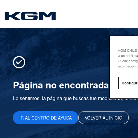
SsangYong
KGM CHILE Sp
a un perfil e
Puede config
información, 
Página no encontrada
Configur
Lo sentimos, la página que buscas fue modificada, elimin
IR AL CENTRO DE AYUDA
VOLVER AL INICIO