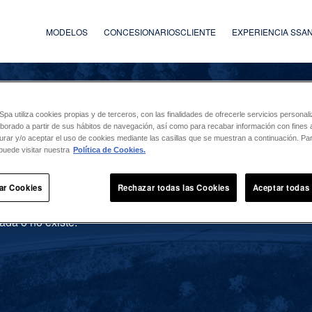
MODELOS
CONCESIONARIOS
CLIENTE
EXPERIENCIA SS
a utiliza cookies propias y de terceros, con las finalidades de ofrecerle servicios persona
laborado a partir de sus hábitos de navegación, así como para recabar información con fines a
urar y/o aceptar el uso de cookies mediante las casillas que se muestran a continuación. P
puede visitar nuestra
Política de Cookies.
ar Cookies
Rechazar todas las Cookies
Aceptar todas
ada o no existe.