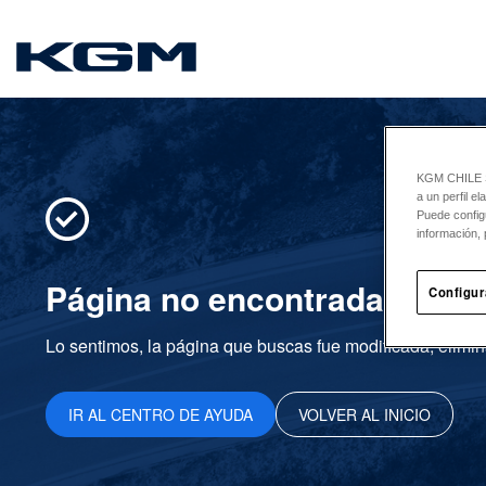
SsangYong
KGM CHILE Sp
a un perfil e
Puede config
información, 
Página no encontrada
Configur
Lo sentimos, la página que buscas fue modificada, elimin
IR AL CENTRO DE AYUDA
VOLVER AL INICIO