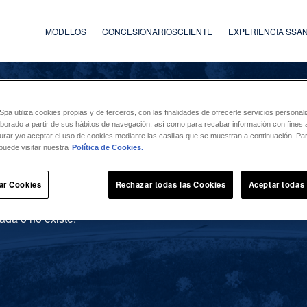
MODELOS
CONCESIONARIOS
CLIENTE
EXPERIENCIA SS
a utiliza cookies propias y de terceros, con las finalidades de ofrecerle servicios persona
laborado a partir de sus hábitos de navegación, así como para recabar información con fines a
urar y/o aceptar el uso de cookies mediante las casillas que se muestran a continuación. P
puede visitar nuestra
Política de Cookies.
ar Cookies
Rechazar todas las Cookies
Aceptar todas
ada o no existe.