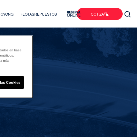
COTIZA
ANGYONG
FLOTAS
REPUESTOS
lizados en base
nalíticos.
ara más
 las Cookies