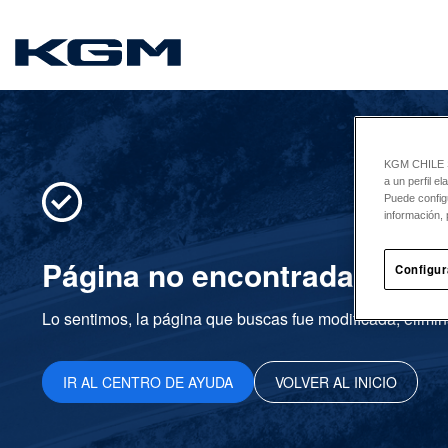
SsangYong
KGM CHILE Sp
a un perfil e
Puede config
información, 
Página no encontrada
Configur
Lo sentimos, la página que buscas fue modificada, elimin
IR AL CENTRO DE AYUDA
VOLVER AL INICIO