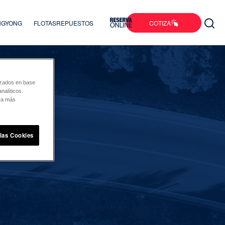
COTIZA
ANGYONG
FLOTAS
REPUESTOS
lizados en base
nalíticos.
ara más
 las Cookies