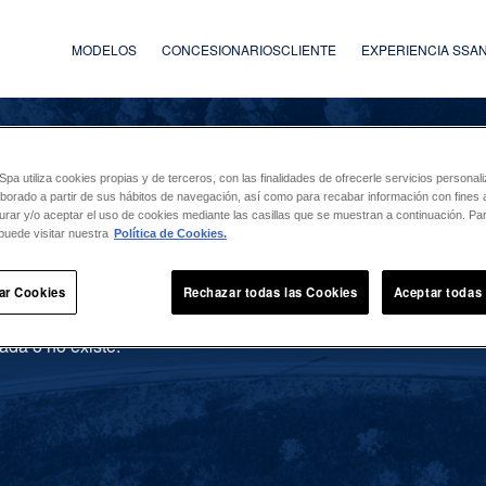
MODELOS
CONCESIONARIOS
CLIENTE
EXPERIENCIA SS
a utiliza cookies propias y de terceros, con las finalidades de ofrecerle servicios persona
laborado a partir de sus hábitos de navegación, así como para recabar información con fines a
urar y/o aceptar el uso de cookies mediante las casillas que se muestran a continuación. P
puede visitar nuestra
Política de Cookies.
ar Cookies
Rechazar todas las Cookies
Aceptar todas
ada o no existe.